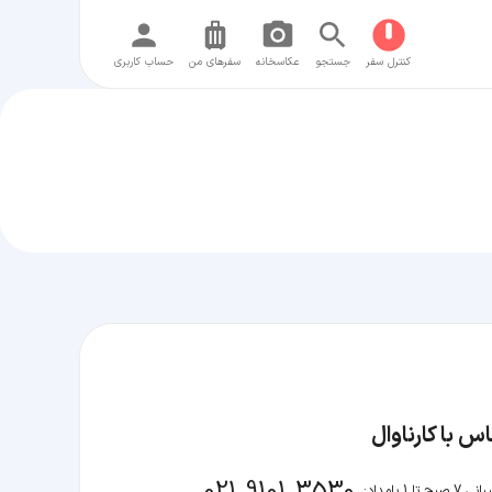
کنترل سفر
جستجو
عکاسخانه
سفر‌های من
حساب کاربری
س با کارناوال
021 9101 3530
صبح تا 1 بامداد: