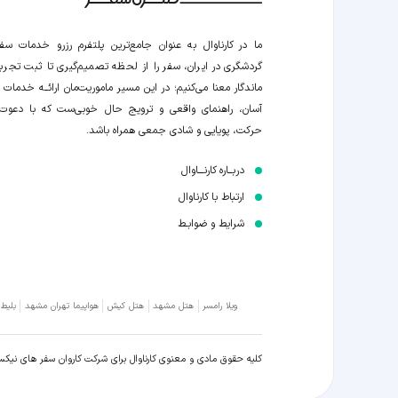
ما در کارناوال به عنوان جامع‌ترین پلتفرم رزرو خدمات سف
گردشگری در ایران، سفر را از لحظه‌ تصمیم‌گیری تا ثبت تجربه
ماندگار معنا می‌کنیم؛ در این مسیر‍ ماموریت‌مان اراﺋــﻪ خدمات ر
آسان، راهنمای واقعی و ترویج حال خوبی‌ست که با دعوت
حرکت، پویایی و شادی جمعی همراه باشد.
دربــاره کارنـــاوال
ارتباط با کارناوال
شرایط و ضوابـط
ویلا رامسر
هتل مشهد
هتل کیش
هواپیما تهران مشهد
بلیط
کلیه حقوق مادی و معنوی کارناوال برای شرکت کاروان سفر های نیک