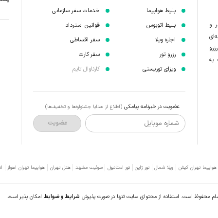
بلیط هواپیما
خدمات سفر سازمانی
ر و
بلیط اتوبوس
قوانین استرداد
‌ای
اجاره ویلا
سفر اقساطی
زرو
رزرو تور
سفر کارت
 به
ویزای توریستی
کارناوال تایم
عضویت در خبرنامه پیامکی
(اطلاع از هدایا جشنواره‌ها و تخفیف‌ها)
شماره موبایل
عضویت
 هواپیما تهران کیش
ویلا شمال
تور ژاپن
تور استانبول
سوئیت مشهد
هتل تهران
هواپیما تهران اهواز
ات
سام محفوظ است. استفاده از محتوای سایت تنها در صورت پذیرش
شرایط و ضوابط
امکان پذیر است.