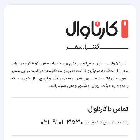
ما در کارناوال به عنوان جامع‌ترین پلتفرم رزرو خدمات سفر و گردشگری در ایران،
سفر را از لحظه‌ تصمیم‌گیری تا ثبت تجربه‌ای ماندگار معنا می‌کنیم؛ در این مسیر‍
ماموریت‌مان اراﺋــﻪ خدمات رزرو آسان، راهنمای واقعی و ترویج حال خوبی‌ست که
با دعوت به حرکت، پویایی و شادی جمعی همراه باشد.
تماس با کارناوال
021 9101 3530
پشتیبانی 7 صبح تا 1 بامداد: