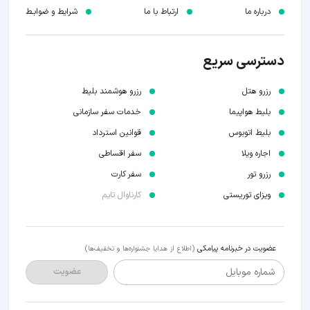
درباره ما
ارتباط با ما
شرایط و ضوابـط
دسترسی سریع
رزرو هتل
رزرو هوشمند بلیط
بلیط هواپیما
خدمات سفر سازمانی
بلیط اتوبوس
قوانین استرداد
اجاره ویلا
سفر اقساطی
رزرو تور
سفر کارت
ویزای توریستی
کارناوال تایم
عضویت در خبرنامه پیامکی
(اطلاع از هدایا جشنواره‌ها و تخفیف‌ها)
شماره موبایل
عضویت