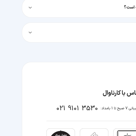
 است؟
س با کارناوال
021 9101 3530
صبح تا 1 بامداد: