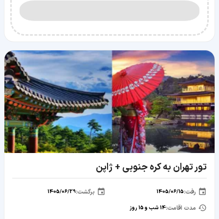
تور تهران به کره جنوبی + ژاپن
رفت
:
1405/06/15
برگشت
:
1405/06/29
مدت اقامت:
14
شب و
15
روز