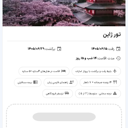
تور ژاپن
رفت
:
1405/06/15
برگشت
:
1405/06/29
مدت اقامت:
14
شب و
15
روز
بلیط رفت و برگشت با پرواز امارات
اقامت در هتل‌های 4ستاره +5 ستاره
14 وعده صبحانه + 7 ناهار
راهنمای فارسی زبان
بیمه مسافرتی
درجه سختی : متوسط ( 2 از 5 )
ترنسفر فرودگاهی