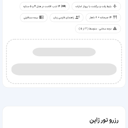
بلیط رفت و برگشت با پرواز امارات
14 شب اقامت در هتل‌ 4 و 5 ستاره
14 صبحانه + 8 ناهار
راهنمای فارسی زبان
بیمه مسافرتی
درجه سختی : متوسط ( 2 از 5 )
رزرو تور ژاپن