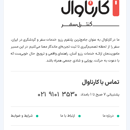
ما در کارناوال به عنوان جامع‌ترین پلتفرم رزرو خدمات سفر و گردشگری در ایران،
سفر را از لحظه‌ تصمیم‌گیری تا ثبت تجربه‌ای ماندگار معنا می‌کنیم؛ در این مسیر‍
ماموریت‌مان اراﺋــﻪ خدمات رزرو آسان، راهنمای واقعی و ترویج حال خوبی‌ست که
با دعوت به حرکت، پویایی و شادی جمعی همراه باشد.
تماس با کارناوال
021 9101 3530
پشتیبانی 7 صبح تا 1 بامداد:
درباره ما
ارتباط با ما
شرایط و ضوابـط