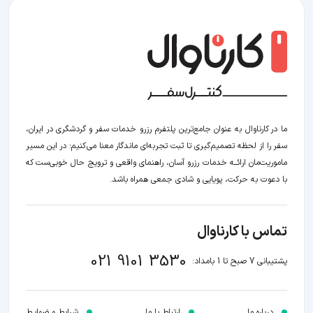
ما در کارناوال به عنوان جامع‌ترین پلتفرم رزرو خدمات سفر و گردشگری در ایران،
سفر را از لحظه‌ تصمیم‌گیری تا ثبت تجربه‌ای ماندگار معنا می‌کنیم؛ در این مسیر‍
ماموریت‌مان اراﺋــﻪ خدمات رزرو آسان، راهنمای واقعی و ترویج حال خوبی‌ست که
با دعوت به حرکت، پویایی و شادی جمعی همراه باشد.
تماس با کارناوال
021 9101 3530
پشتیبانی 7 صبح تا 1 بامداد:
درباره ما
ارتباط با ما
شرایط و ضوابـط