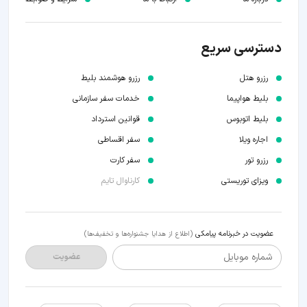
دسترسی سریع
رزرو هتل
رزرو هوشمند بلیط
بلیط هواپیما
خدمات سفر سازمانی
بلیط اتوبوس
قوانین استرداد
اجاره ویلا
سفر اقساطی
رزرو تور
سفر کارت
ویزای توریستی
کارناوال تایم
عضویت در خبرنامه پیامکی
(اطلاع از هدایا جشنواره‌ها و تخفیف‌ها)
شماره موبایل
عضویت