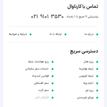
تماس با کارناوال
021 9101 3530
پشتیبانی 7 صبح تا 1 بامداد:
درباره ما
ارتباط با ما
شرایط و ضوابـط
دسترسی سریع
رزرو هتل
رزرو هوشمند بلیط
بلیط هواپیما
خدمات سفر سازمانی
بلیط اتوبوس
قوانین استرداد
اجاره ویلا
سفر اقساطی
رزرو تور
سفر کارت
ویزای توریستی
کارناوال تایم