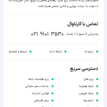
ماموریت‌مان اراﺋــﻪ خدمات رزرو آسان، راهنمای واقعی و ترویج حال خوبی‌ست که
با دعوت به حرکت، پویایی و شادی جمعی همراه باشد.
تماس با کارناوال
021 9101 3530
پشتیبانی 7 صبح تا 1 بامداد:
درباره ما
ارتباط با ما
شرایط و ضوابـط
دسترسی سریع
رزرو هتل
رزرو هوشمند بلیط
بلیط هواپیما
خدمات سفر سازمانی
بلیط اتوبوس
قوانین استرداد
اجاره ویلا
سفر اقساطی