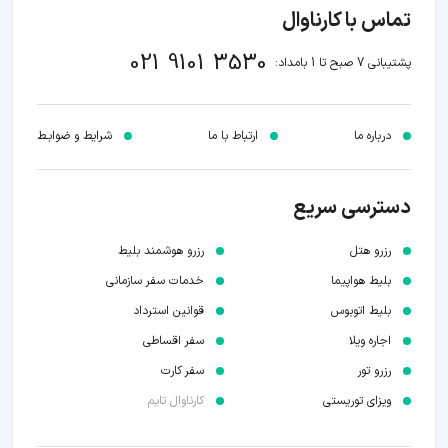
تماس با کارناوال
021 9101 3530
پشتیبانی 7 صبح تا 1 بامداد:
درباره ما
ارتباط با ما
شرایط و ضوابـط
دسترسی سریع
رزرو هتل
رزرو هوشمند بلیط
بلیط هواپیما
خدمات سفر سازمانی
بلیط اتوبوس
قوانین استرداد
اجاره ویلا
سفر اقساطی
رزرو تور
سفر کارت
ویزای توریستی
کارناوال تایم