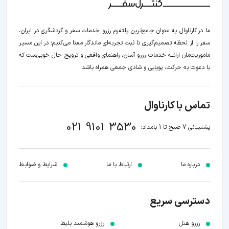
ما در کارناوال به عنوان جامع‌ترین پلتفرم رزرو خدمات سفر و گردشگری در ایران،
سفر را از لحظه‌ تصمیم‌گیری تا ثبت تجربه‌ای ماندگار معنا می‌کنیم؛ در این مسیر‍
ماموریت‌مان اراﺋــﻪ خدمات رزرو آسان، راهنمای واقعی و ترویج حال خوبی‌ست که
با دعوت به حرکت، پویایی و شادی جمعی همراه باشد.
تماس با کارناوال
021 9101 3530
پشتیبانی 7 صبح تا 1 بامداد:
درباره ما
ارتباط با ما
شرایط و ضوابـط
دسترسی سریع
رزرو هتل
رزرو هوشمند بلیط