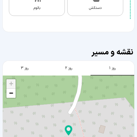
دستکش
باتوم
نقشه و مسیر
روز 1
روز 2
روز 3
+
−