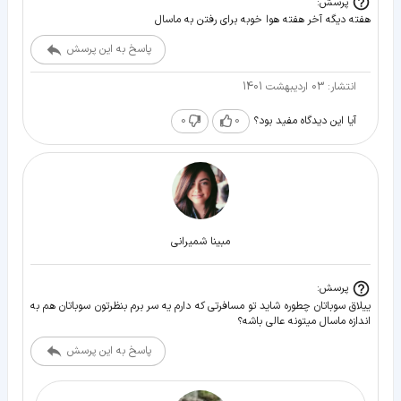
پرسش:
هفته دیگه آخر هفته هوا خوبه برای رفتن به ماسال
پاسخ به این پرسش
انتشار: 03 اردیبهشت 1401
0
0
آیا این دیدگاه مفید بود؟
مبينا شميرانى
پرسش:
ییلاق سوباتان چطوره شاید تو مسافرتی که دارم یه سر برم بنظرتون سوباتان هم به
اندازه ماسال میتونه عالی باشه؟
پاسخ به این پرسش