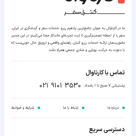
ما در کارناوال به عنوان جامع‌ترین پلتفرم رزرو خدمات سفر و گردشگری در ایران،
سفر را از لحظه‌ تصمیم‌گیری تا ثبت تجربه‌ای ماندگار معنا می‌کنیم؛ در این مسیر‍
ماموریت‌مان اراﺋــﻪ خدمات رزرو آسان، راهنمای واقعی و ترویج حال خوبی‌ست که
با دعوت به حرکت، پویایی و شادی جمعی همراه باشد.
تماس با کارناوال
021 9101 3530
پشتیبانی 7 صبح تا 1 بامداد:
درباره ما
ارتباط با ما
شرایط و ضوابـط
دسترسی سریع