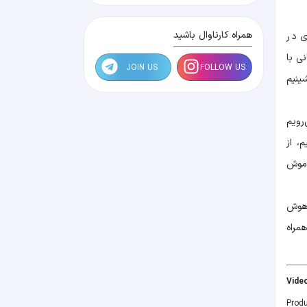
همراه کارناوال باشید
ی در
ی با
JOIN US
FOLLOW US
ینیم
رویم
، از
اموش
دهوش
همراه
Prod