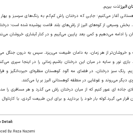
 البرز
لذت ببریم.
هستانی آغاز می‌کنیم؛ جایی که درختان راش کم‌کم به رنگ‌های سرسبز و بهار
. بخش وسیعی از کوه‌های البرز از راش‌های بلند قامت پوشیده شده‌ است؛ درختان
 را ادامه می‌دهیم و کمی بعد پایین می‌آییم و در کنار آبشاری خروشان می‌نش
ه و خروشان‌تر از هر زمان، به دامان طبیعت می‌ریزد. سپس به درون جنگل می‌
بازی نور و سایه در میان این درختان باشیم. زمانی را در اینجا سپری می‌کنیم
دازیم. رنگ سبز درختان، در فضای مه آلود کوهستان منظره‌ای حیرت‌انگیز و فر
ی دیگر می‌روند و غوغایی در منطقه کوهستانی البرز بر پا می‌کنند.
لای جاده ای عبور کنیم که از میان درختان راش می گذرد و هر مسافری را م
ار می گیرد.کوله بار خود را بردارید و برای این طبیعت گردی، با
کارناوال
:Video Detail
uced By: Reza Nazemi