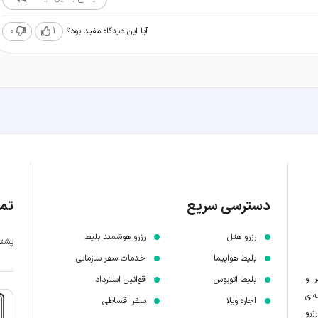
0
1
آیا این دیدگاه مفید بود؟
دسترسی سریع
تما
رزرو هتل
رزرو هوشمند بلیط
پشتیبانی 7 
بلیط هواپیما
خدمات سفر سازمانی
ر و
بلیط اتوبوس
قوانین استرداد
‌ای
اجاره ویلا
سفر اقساطی
زرو