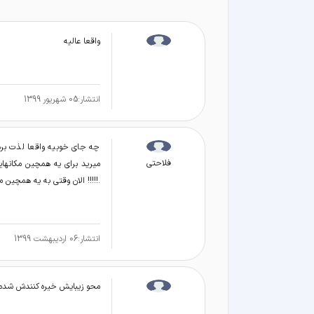
واقعا عالیه
انتشار:
05 شهریور 1399
چه جای خوبیه واقعا لذت بردم
فلاحتى
میرید برای یه همچین مکانهای
.!!!!! الان وقتی به یه همچین 
انتشار:
06 اردیبهشت 1399
محو زيبايش خيره كنندش شد