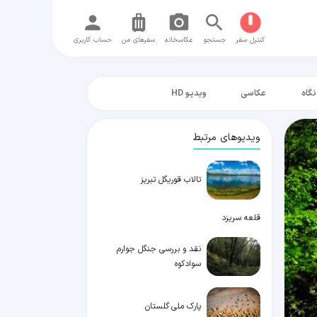
کنترل سفر
جستجو
عکاسخانه
سفر‌های من
حساب کاربری
نگاه
عکاسی
ویدیو HD
ویدیوهای مرتبط
تالاب قوریگل تبریز
قلعه سریزد
نقد و بررسی جنگل جوارم
سوادکوه
پارک ملی گلستان