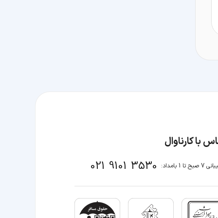
س با کارناوال
021 9101 3530
صبح تا 1 بامداد: