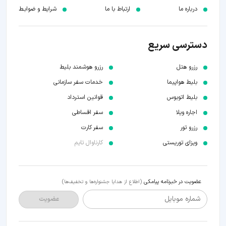
درباره ما
ارتباط با ما
شرایط و ضوابـط
دسترسی سریع
رزرو هتل
رزرو هوشمند بلیط
بلیط هواپیما
خدمات سفر سازمانی
بلیط اتوبوس
قوانین استرداد
اجاره ویلا
سفر اقساطی
رزرو تور
سفر کارت
ویزای توریستی
کارناوال تایم
عضویت در خبرنامه پیامکی
(اطلاع از هدایا جشنواره‌ها و تخفیف‌ها)
شماره موبایل
عضویت