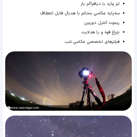
لنز واید با دیافراگم باز
سه‌پایه عکاسی محکم با هدبال قابل انعطاف
ریموت کنترل دوربین
چراغ قوه و یا هدلایت
فیلترهای تخصصی عکاسی شب
www.noornegar.com