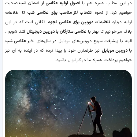
شناخت
در این مطلب همراه هم با ا
صول اولیه عکاسی از آسمان شب
صحبت
آسمان
شب
خواهیم کرد. از نحوه ا
نتخاب لنز مناسب برای عکاسی شب
تا اطلاعات
شناخت
اولیه درباره
تنظیمات دوربین برای عکاسی نجوم
نکاتی است که در این
تجهیزات
تکنیک‌های
بلاگ می‌خوانیم تا بهتر با
عکاسی ستارگان با دوربین دیجیتال
آشنا شویم .
عکاسی
تنظیمات
البته با پیشرفت سریع دوربین‌های موبایل در سال‌های اخیر
عکاسی شب
دوربین
با دوربین موبایل
نیز طرفداران خود را پیدا کرده که در آینده به آن نیز
عکاسی
بیشتر
خواهیم پرداخت. همراه ما در کارناوال باشید.
بدانیم