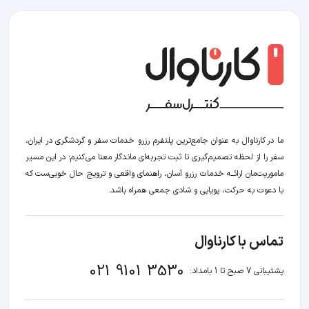
ما در کارناوال به عنوان جامع‌ترین پلتفرم رزرو خدمات سفر و گردشگری در ایران،
سفر را از لحظه‌ تصمیم‌گیری تا ثبت تجربه‌ای ماندگار معنا می‌کنیم؛ در این مسیر‍
ماموریت‌مان اراﺋــﻪ خدمات رزرو آسان، راهنمای واقعی و ترویج حال خوبی‌ست که
با دعوت به حرکت، پویایی و شادی جمعی همراه باشد.
تماس با کارناوال
021 9101 3530
پشتیبانی 7 صبح تا 1 بامداد: