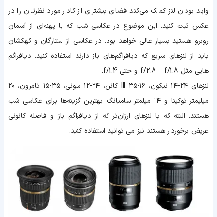
واید بودن لنز کمک می‌کند فضای بیشتری از کادر مورد نظرتان را در
عکس ثبت کنید. این موضوع در عکاسی شب که با پهنه‌ای از آسمان
روبرو هستید بسیار عالی خواهد بود. در عکاسی از ستارگان و کهکشان
باید از لنزهای سریع که دیافراگم‌های باز دارند استفاده کنید. دیافراگم
هایی مثل f/2.8 – f/1.8 و حتی f/1.4.
لنزهای ۲۴-۱۴ نیکون، ۱۶-۳۵ III کانن، ۲۴-۱۲ سونی، ۳۵-۱۵ تامرون، ۲۰
میلیمتر توکینا و ۱۴ میلمتر سامیانگ بهترین گزینه‌ها برای عکاسی شب
هستند. البته که با لنزهای ارزان‌تر که از دیافراگم باز و فاصله کانونی
عریض برخوردار هستند نیز می توانید استفاده کنید.