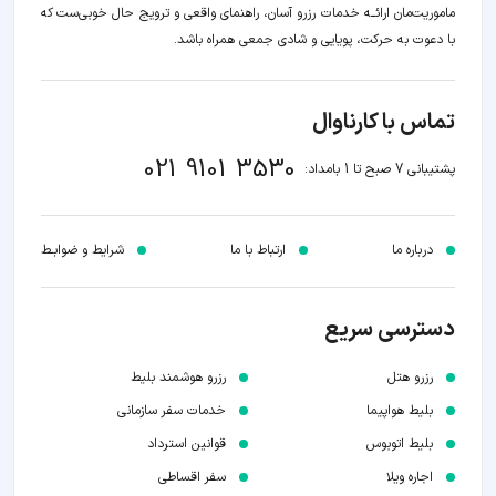
ماموریت‌مان اراﺋــﻪ خدمات رزرو آسان، راهنمای واقعی و ترویج حال خوبی‌ست که
با دعوت به حرکت، پویایی و شادی جمعی همراه باشد.
تماس با کارناوال
021 9101 3530
پشتیبانی 7 صبح تا 1 بامداد:
درباره ما
ارتباط با ما
شرایط و ضوابـط
دسترسی سریع
رزرو هتل
رزرو هوشمند بلیط
بلیط هواپیما
خدمات سفر سازمانی
بلیط اتوبوس
قوانین استرداد
اجاره ویلا
سفر اقساطی