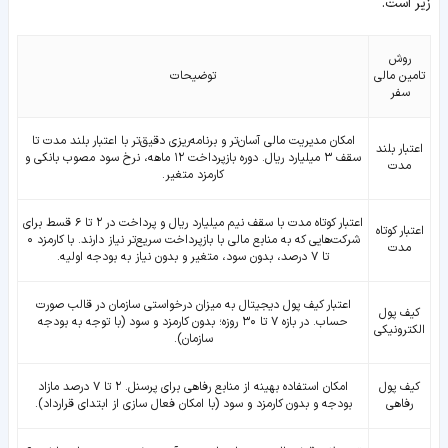
زیر است.
روش
تامین مالی
توضیحات
سفر
امکان مدیریت مالی آسان‌تر و برنامه‌ریزی دقیق‌تر با اعتبار بلند مدت تا
اعتبار بلند
سقف ۳ میلیارد ریال. دوره بازپرداخت ۱۲ ماهه، نرخ سود مصوب بانکی و
مدت
کارمزد متغیر.
اعتبار کوتاه مدت با سقف نیم میلیارد ریال و پرداخت در ۲ تا ۶ قسط برای
اعتبار کوتاه
شرکت‌هایی که به منابع مالی با بازپرداخت سریع‌تر نیاز دارند. با کارمزد ۰
مدت
تا ۷ درصد، بدون سود، متغیر و بدون نیاز به بودجه اولیه.
اعتبار کیف پول دیجیتال به میزان درخواستی سازمان در قالب صورت
کیف پول
حساب. در بازه ۷ تا ۳۰ روزه؛ بدون کارمزد و سود (با توجه به بودجه
الکترونیکی
سازمان).
کیف پول
امکان استفاده بهینه از منابع رفاهی برای پرسنل. ۲ تا ۷ درصد مازاد
رفاهی
بودجه و بدون کارمزد و سود (با امکان فعال سازی از ابتدای قرارداد).