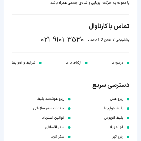
با دعوت به حرکت، پویایی و شادی جمعی همراه باشد.
تماس با کارناوال
021 9101 3530
پشتیبانی 7 صبح تا 1 بامداد:
درباره ما
ارتباط با ما
شرایط و ضوابـط
دسترسی سریع
رزرو هتل
رزرو هوشمند بلیط
بلیط هواپیما
خدمات سفر سازمانی
بلیط اتوبوس
قوانین استرداد
اجاره ویلا
سفر اقساطی
رزرو تور
سفر کارت