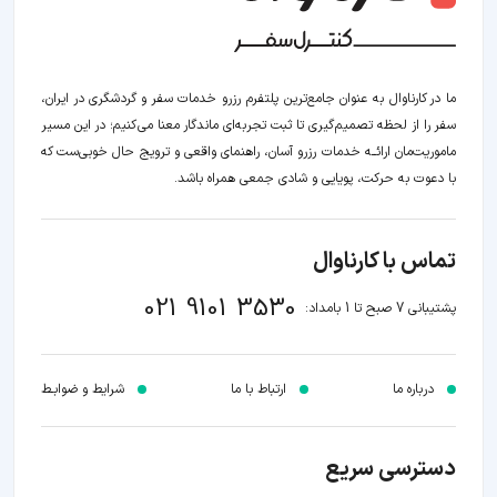
ما در کارناوال به عنوان جامع‌ترین پلتفرم رزرو خدمات سفر و گردشگری در ایران،
سفر را از لحظه‌ تصمیم‌گیری تا ثبت تجربه‌ای ماندگار معنا می‌کنیم؛ در این مسیر‍
ماموریت‌مان اراﺋــﻪ خدمات رزرو آسان، راهنمای واقعی و ترویج حال خوبی‌ست که
با دعوت به حرکت، پویایی و شادی جمعی همراه باشد.
تماس با کارناوال
021 9101 3530
پشتیبانی 7 صبح تا 1 بامداد:
درباره ما
ارتباط با ما
شرایط و ضوابـط
دسترسی سریع