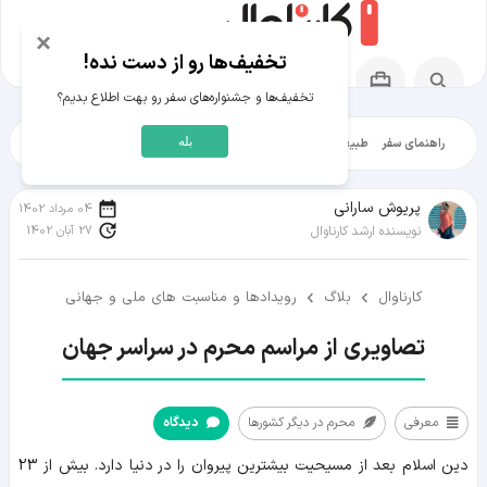
×
تخفیف‌ها رو از دست نده!
تخفیف‌ها و جشنواره‌های سفر رو بهت اطلاع بدیم؟
بله
راهنمای سفر
طبیعت‌گردی
تاریخ‌گردی
شهرگردی
ایرانگرد
مقالات آموز
پریوش سارانی
04 مرداد 1402
27 آبان 1402
نویسنده ارشد کارناوال
کارناوال
بلاگ
رویدادها و مناسبت های ملی و جهانی
تصاویری از مراسم محرم در سراسر جهان
معرفی
محرم در دیگر کشورها
دیدگاه
معرفی
دین اسلام بعد از مسیحیت بیشترین پیروان را در دنیا دارد. بیش از 23
محرم