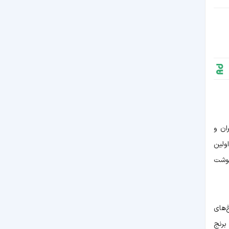
ان و
ند. اولین
 یک از گوشت
‌های
برنج