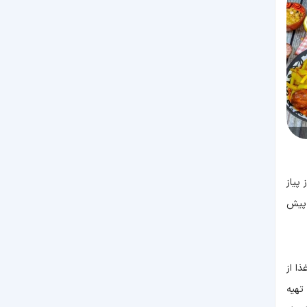
پیاز
 پیش
ا از
تهیه