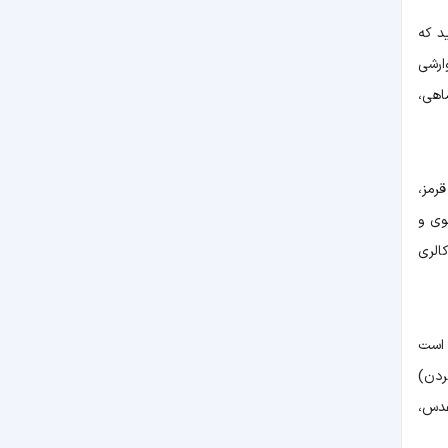
د که
ارشی
اهی،
رمز،
وی و
الری
 است
ردن)
عدس،