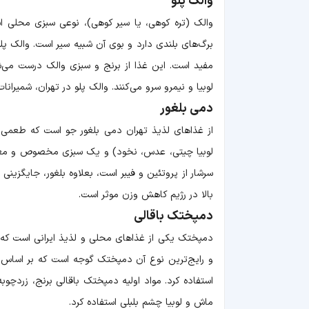
والک پلو
والک (تره کوهی، یا سیر کوهی)، نوعی سبزی محلی است
برگ‌های بلندی دارد و بوی آن شبیه سیر است. والک پلو
مفید است. این غذا از برنج و سبزی والک درست می‌شو
لوبیا و نیمرو سرو می‌کنند. والک پلو در تهران، شمیرا
دمی بلغور
از غذاهای لذیذ تهران دمی بلغور جو است که طعمی لذ
لوبیا چیتی، عدس، نخود) و یک سبزی مخصوص و معطر ل
سرشار از پروتئین و فیبر است، بعلاوه بلغور، جایگزینی
بالا در رژیم کاهش وزن موثر است.
دمپختک باقالی
دمپختک یکی از غذاهای محلی و لذیذ ایرانی است که ب
و رایج‌ترین نوع آن دمپختک گوجه است که بر اساس ذا
استفاده کرد. مواد اولیه دمپختک باقالی برنج، زردچو
ماش و لوبیا چشم بلبلی استفاده کرد.