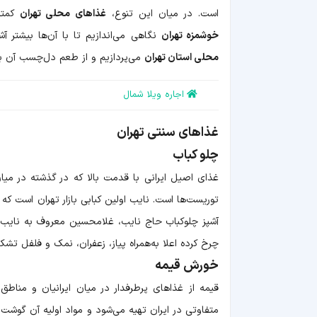
شهر
تهران
است. در میان این تنوع،
غذاهای محلی تهران
کمتر 
آش
خوشمزه تهران
نگاهی می‌اندازیم تا با آن‌ها بیشتر 
های
تهران
محلی استان تهران
می‌پردازیم و از طعم دل‌چسب آن برا
شیرینی
تهران
اجاره ویلا شمال
غذاهای سنتی تهران
چلو کباب
غذای اصیل ایرانی با قدمت بالا که در گذشته در میا
چرخ کرده اعلا به‌همراه پیاز، زعفران، نمک و فلفل تش
خورش قیمه
قیمه از غذاهای پرطرفدار در میان ایرانیان و منا
متفاوتی در ایران تهیه می‌شود و مواد اولیه آن گوشت ق