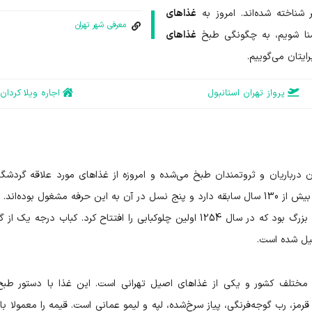
شناخته شده‌اند. امروز به
غذاهای
معرفی شهر تهران
آشنا شویم، به چگونگی طبخ
غذاهای
یتان می‌گوییم.
پرواز تهران استانبول
اجاره ویلا کردان
ن درباریان و ثروتمندان طبخ می‌شده و امروزه از غذاهای مورد علاقه گردشگر
توریست‌ها است. نایب اولین کبابی بازار تهران است که بیش از 130 سال سابقه دارد و پنج نسل در آن به این حرفه مشغول بوده‌ا
آشپز چلوکباب حاج نایب، غلامحسین معروف به نایب بزرگ بود که در سال 1254 اولین چلوکبابی را افتتاح کرد. کباب درجه
کیل شده است.
طق مختلف کشور و یکی از غذاهای اصیل تهرانی است. این غذا با دستور طبخ
رمز، رب گوجه‌فرنگی، پیاز سرخ‌شده، لپه و لیمو عمانی است. قیمه را معمولا با 