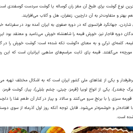
 بهترین نوع گوشت برای طبخ آن مغز ران گوساله یا گوشت سردست گوسفندی است،
بهتر و متفاوت‌تر به آن دارچین، زعفران، هل و گلاب می‌افزایند.
اردن، جهانگرد فرانسوی که در دوره صفوی به ایران آمده بود در سفرنامه خو
سندگان دوره قاجار نیز، خورش قیمه را شاهنشاه خورش می‌نامید و معتقد بود این
قیمه، کلمه‌ای ترکی و به معنای «گوشت تکه‌ شده» است؛ گوشت خورش را در گ
 مورچه» می‌گفتند. قیمه پای ثابت مراسم‌های مذهبی ایرانیان است که این رس
رطرفدار و یکی از غذاهای ملی کشور ایران است که به اشکال مختلف تهیه می‌
رگ چغندر)، یکی از انواع لوبیا (قرمز، چیتی، چشم‌ بلبلی)، پیاز، گوشت قرمز، 
ورمه سبزی را با برنج سرو می‌کنند و سالاد و پیاز در کنار آن طعم غذا را دلچس
فتاده‌تر و خوشمزه‌تر می‌شود. قابل توجه آنکه روز اول آذرماه از سوی دوستد
شده است.