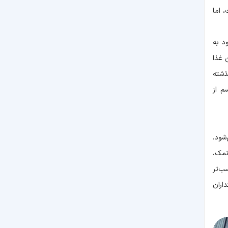
 اما
د به
 غذا
ذشته
م از
شود.
نمک،
ب‌تر
اران