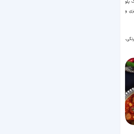
 پلو
زی و
نگی،