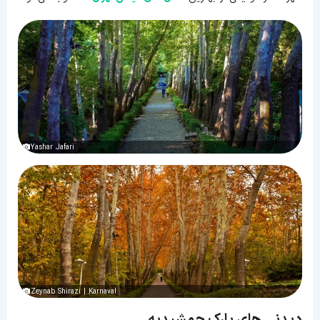
Yashar Jafari
Zeynab Shirazi | Karnaval