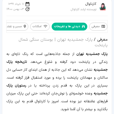
کارناوال
11 خرداد 1399
03 بهمن 1400
نویسنده ارشد کارناوال
معرفی
دیدنی ها و تفریحات
امکانات
مسیر و نقشه
معرفی
معرفی /
پارک جمشیدیه تهران | بوستان سنگی شمال
دیدنی
ها
پایتخت
و
تفریحات
پارک جمشیدیه تهران
از جمله جاذبه‌هایی است که رنگ تازه‌ای به
امکانات
زندگی در پایتخت دود گرفته و شلوغ می‌دهد.
تاریخچه پارک
مسیر
و
جمشیدیه
نشان می‌دهد که این جاذبه از همان ابتدای کار حسابی دل
نقشه
اطلاعات
ساکنان و مهمانان پایتخت را برده و مورد استقبال قرار گرفته است.
تکمیلی
بسیاری در این پارک به قدم زدن پرداخته یا در
رستوران پارک
جمشیدیه
وعده خوشمزه‌ای را نوش‌جان کرده‌اند؛ حتی این پارک میزبان
قرارهای عاشقانه نیز بوده است. امروز با کارناوال قدم به این پارک
بگذارید و بیشتر با آن آشنا شوید.