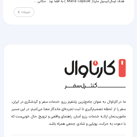
هدف ارسال کپسول ماریا ( Maria Capsule ) به فضا بود . مکانی ...
جزییات
ما در کارناوال به عنوان جامع‌ترین پلتفرم رزرو خدمات سفر و گردشگری در ایران،
سفر را از لحظه‌ تصمیم‌گیری تا ثبت تجربه‌ای ماندگار معنا می‌کنیم؛ در این مسیر‍
ماموریت‌مان اراﺋــﻪ خدمات رزرو آسان، راهنمای واقعی و ترویج حال خوبی‌ست که
با دعوت به حرکت، پویایی و شادی جمعی همراه باشد.