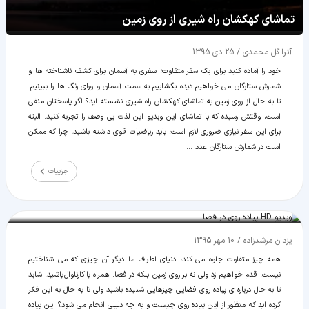
تماشای کهکشان راه شیری از روی زمین
آترا گل محمدی
/
25 دی 1395
خود را آماده کنید برای یک سفر متفاوت؛ سفری به آسمان برای کشف ناشناخته ها و
شمارش ستارگان. می خواهیم دیده بگشاییم به سمت آسمان و ورای رنگ ها را ببینیم.
تا به حال از روی زمین به تماشای کهکشان راه شیری نشسته اید؟ اگر پاسختان منفی
است، وقتش رسیده که با تماشای این ویدیو این لذت بی وصف را تجربه کنید. البته
برای این سفر نیازی ضروری لازم است؛ باید ریاضیات قوی داشته باشید، چرا که ممکن
است در شمارش ستارگان عدد ...
جزییات
ویدیو HD پیاده روی در فضا
یزدان مرشدزاده
/
10 مهر 1395
همه چیز متفاوت جلوه می کند، دنیای اطراف ما دیگر آن چیزی که می شناختیم
نیست. قدم خواهیم زد ولی نه بر روی زمین بلکه در فضا. همراه با کارناوال باشید. شاید
تا به حال دریاره ی پیاده روی فضایی چیزهایی شنیده باشید ولی تا به حال به این فکر
کرده اید که منظور از این پیاده روی چیست و به چه دلیلی انجام می شود؟ این پیاده