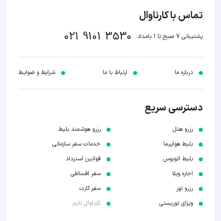
تماس با کارناوال
021 9101 3530
پشتیبانی 7 صبح تا 1 بامداد:
درباره ما
ارتباط با ما
شرایط و ضوابـط
دسترسی سریع
رزرو هتل
رزرو هوشمند بلیط
بلیط هواپیما
خدمات سفر سازمانی
بلیط اتوبوس
قوانین استرداد
اجاره ویلا
سفر اقساطی
رزرو تور
سفر کارت
ویزای توریستی
کارناوال تایم