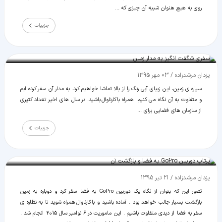
روی به هیچ هنوان شبیه آن چیزی که ...
جزییات
سفری شگفت انگیز به مدار زمین
یزدان مرشدزاده
/
03 مهر 1395
سیاره ی زمین، این زیبای آبی رنگ را از بالا تماشا خواهیم کرد. به مدار آن سفر کرده ایم
و متفاوت به آن نگاه می کنیم. همراه با کارناوال باشید. در سال های اخیر تعداد کثیری
از سازمان های فضایی برای ...
جزییات
پرتاپ دوربین GoPro به فضا و بازگشت آن
یزدان مرشدزاده
/
21 تیر 1395
تصور این که بتوان از نگاه یک دوربین GoPro به فضا سفر کرد و دوباره به زمین
بازگشت بسیار جالب خواهد بود . آماده باشید و با کارناوال همراه شوید تا به نظاره ی
سفر به فضا از دیدی متفاوت باشیم . این ماموریت در 6 نوامبر سال 2015 انجام شد .