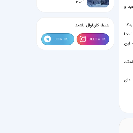
آلاسکا
ید و
دگار
همراه کارناوال باشید
ینجا
JOIN US
FOLLOW US
 این
نمک،
 های