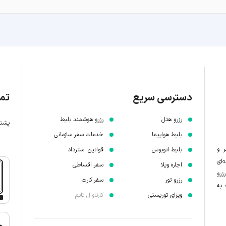
دسترسی سریع
تما
رزرو هتل
رزرو هوشمند بلیط
پشتیبانی 7 
بلیط هواپیما
خدمات سفر سازمانی
ر و
بلیط اتوبوس
قوانین استرداد
‌ای
اجاره ویلا
سفر اقساطی
زرو
رزرو تور
سفر کارت
 به
ویزای توریستی
کارناوال تایم