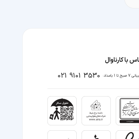
س با کارناوال
021 9101 3530
صبح تا 1 بامداد: