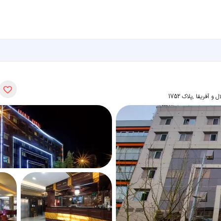
آفریقا ,پلاک 1752