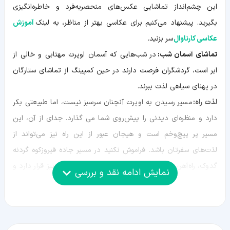
این چشم‌انداز تماشایی عکس‌های منحصر‌به‌فرد و خاطره‌انگیزی
بگیرید. پیشنهاد می‌کنیم برای عکاسی بهتر از مناظر، به لینک
آموزش
عکاسی کارناوال
سر بزنید.
تماشای آسمان شب:
در شب‌هایی که آسمان اوپرت مهتابی و خالی از
ابر است، گردشگران فرصت دارند در حین کمپینگ از تماشای ستارگان
در پهنای سیاهی لذت ببرند.
لذت راه:
مسیر رسیدن به اوپرت آنچنان سرسبز نیست، اما طبیعتی بکر
دارد و منظره‌ای دیدنی را پیش‌روی شما می گذارد. جدای از آن، این
مسیر پر پیچ‌و‌خم است و هیجان عبور از این راه نیز می‌تواند از
لذت‌های سفرتان باشد. فراموش نکنید در مسیر جاده فیروزکوه گردنه
گدوک، راه‌آهن شمال، پل ورسک و غار اسپهبد خورشید نیز قرار دارد و
نمایش ادامه نقد و بررسی
می‌توان نگاهی به آن‌ها داشت.