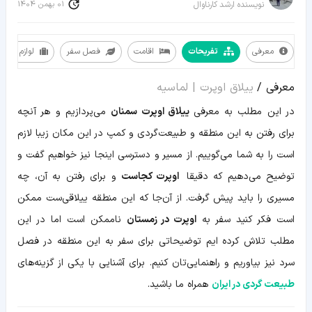
01 بهمن 1404
نویسنده ارشد کارناوال
معرفی
تفریحات
اقامت
فصل سفر
لوازم سفر
معرفی
معرفی /
ییلاق اوپرت | لماسیه
تفریحات
اقامت
در این مطلب به معرفی
ییلاق اوپرت سمنان
می‌پردازیم و هر آنچه
فصل
سفر
برای رفتن به این منطقه و طبیعت‌گردی و کمپ در این مکان زیبا لازم
لوازم
سفر
است را به شما می‌گوییم. از مسیر و دسترسی اینجا نیز خواهیم گفت و
مسیر
و
توضیح می‌دهیم که دقیقا
اوپرت کجاست
و برای رفتن به آن، چه
هزینه
مسیری را باید پیش گرفت. از آن‌جا که این منطقه ییلاقی‌ست ممکن
است فکر کنید سفر به
اوپرت در زمستان
ناممکن است اما در این
مطلب تلاش کرده ایم توضیحاتی برای سفر به این منطقه در فصل
سرد نیز بیاوریم و راهنمایی‌تان کنیم. برای آشنایی با یکی از گزینه‌های
طبیعت گردی در ایران
همراه ما باشید.