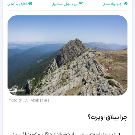
اجاره ویلا شمال
پرواز تهران استانبول
اجاره ویلا کردان
Photo by : Ali Abak | Fars
چرا ییلاق اوپرت؟
در ییلاق اوپرت می‌توان از چشم‌انداز جنگلی و کویری لذت برد.