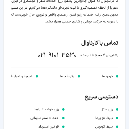
ما در کارناوال به عنوان جامع‌ترین پلتفرم رزرو خدمات سفر و گردشگری در ایران،
سفر را از لحظه‌ تصمیم‌گیری تا ثبت تجربه‌ای ماندگار معنا می‌کنیم؛ در این مسیر‍
ماموریت‌مان اراﺋــﻪ خدمات رزرو آسان، راهنمای واقعی و ترویج حال خوبی‌ست که
با دعوت به حرکت، پویایی و شادی جمعی همراه باشد.
تماس با کارناوال
021 9101 3530
پشتیبانی 7 صبح تا 1 بامداد:
درباره ما
ارتباط با ما
شرایط و ضوابـط
دسترسی سریع
رزرو هتل
رزرو هوشمند بلیط
بلیط هواپیما
خدمات سفر سازمانی
بلیط اتوبوس
قوانین استرداد