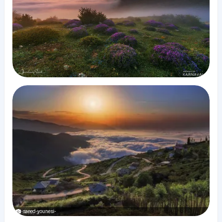
-saeed-younesi-