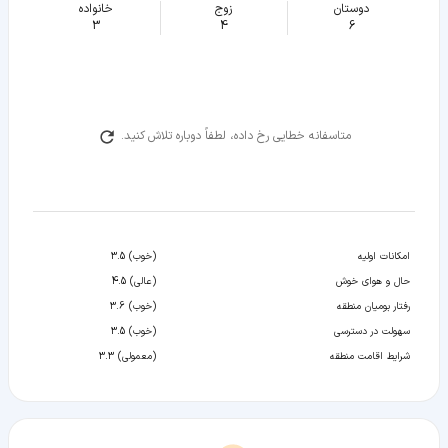
دوستان
زوج
خانواده
3
4
6
متاسفانه خطایی رخ داده، لطفاً دوباره تلاش کنید.
امکانات اولیه
(خوب) 3.5
حال و هوای خوش
(عالی) 4.5
رفتار بومیان منطقه
(خوب) 3.6
سهولت در دسترسی
(خوب) 3.5
شرایط اقامت منطقه
(معمولی) 3.3