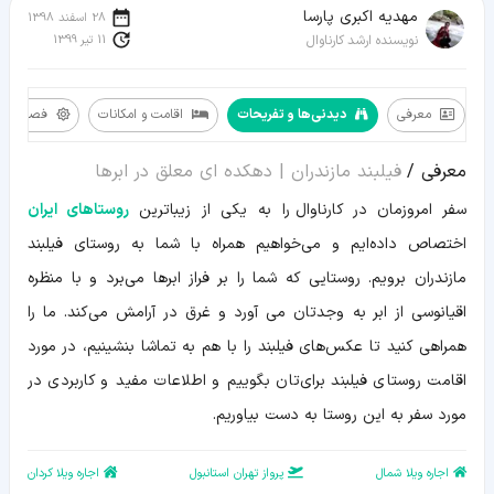
مهدیه اکبری پارسا
28 اسفند 1398
11 تیر 1399
نویسنده ارشد کارناوال
معرفی
دیدنی‌ها و تفریحات
اقامت و امکانات
فصل سفر
معرفی
معرفی /
فیلبند مازندران | دهکده ای معلق در ابرها
دیدنی‌ها
و
سفر امروزمان در کارناوال را به یکی از زیباترین
روستاهای ایران
تفریحات
اقامت
اختصاص داده‌ایم و می‌خواهیم همراه با شما به روستای فیلبند
و
امکانات
مازندران برویم. روستایی که شما را بر فراز ابرها می‌برد و با منظره
فصل
سفر
اقیانوسی از ابر به وجدتان می آورد و غرق در آرامش می‌کند. ما را
مسیر
همراهی کنید تا عکس‌های فیلبند را با هم به تماشا بنشینیم، در مورد
و
نقشه
اقامت روستای فیلبند برای‌تان بگوییم و اطلاعات مفید و کاربردی در
ویدیو
اطلاعات
مورد سفر به این روستا به دست بیاوریم.
تکمیلی
اجاره ویلا شمال
پرواز تهران استانبول
اجاره ویلا کردان