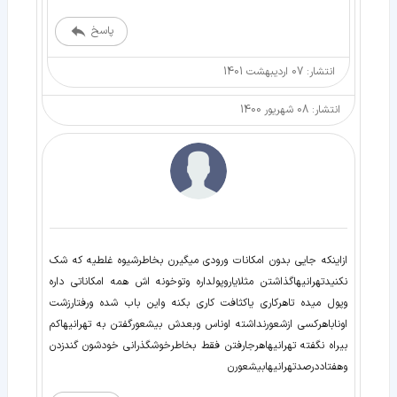
پاسخ
انتشار: 07 اردیبهشت 1401
انتشار: 08 شهریور 1400
ازاینکه جایی بدون امکانات ورودی میگیرن بخاطرشیوه غلطیه که شک
نکنیدتهرانیهاگذاشتن مثلایاروپولداره وتوخونه اش همه امکاناتی داره
وپول میده تاهرکاری یاکثافت کاری بکنه واین باب شده ورفتارزشت
اوناباهرکسی ازشعورنداشته اوناس وبعدش بیشعورگفتن به تهرانیهاکم
بیراه نگفته تهرانیهاهرجارفتن فقط بخاطرخوشگذرانی خودشون گندزدن
وهفتاددرصدتهرانیهابیشعورن