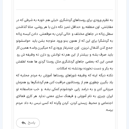
به نظرم ورودی برای روستاهای گردشگری خیلی هم خوبه به شرطی که در
مقابلش، اون منطقه رو حداقل تمیز نگه دارن با هر روشی، مثلا گذاشتن
سطل زباله در جاهای مختلف و خالی کردن به موقعش، دادن کیسه زباله
به گردشگرا برای این که از همون بدو ورود متوجه بشن باید حواسشونو
جمع کنن آشغال نریزن. اون چندرغاز ورودی که میگیرن واسه همین کار
باید صرف بشه و بیشتر از این هم نه توانش رو دارن نه وظیفه ش رو.
ضمن این که بعضی جاهای گردشگری مثل روستا گردی ها همه لطفش
نکته دیگه اینه که وظیفه شوراهای روستاها آموزش به مردم محلیه که
یاد بگیرن چطوری هم از روستاشون مراقبت کنن هم گردشگرها رو همزمان
میزبانی کنن و به درامد زایی خودشونم کمکی بشه. و خب متاسفانه تو
ایران چیزی به نام آموزش و فرهنگ سازی معنی نداره. هر کاری فعالای
اجتماعی و محیط زیستی کردن، کردن وگرنه که کسی نیس به داد مردم
برسه.
پاسخ