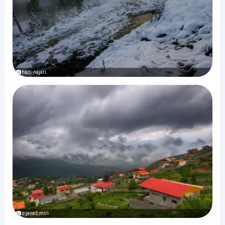
hadi-najari
s-javad-miri