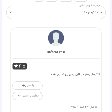
مرتب سازی بر اساس
جدیدترین نقد
safoora zaki
4.5
تركيه كى منو ميطلبى پس پير شديم رفت
پاسخ
نمایش امتیاز
انتشار: 24 اسفند 1398