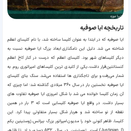
اشیا موزه
تاریخچه ایا صوفیه
ایا صوفیه که در ابتدا به عنوان کلیسا ساخته شد، با نام کلیسای اعظم
شناخته می شد. دلیل این نامگذاری ابعاد بزرگ ایا صوفیه نسبت به
دیگر کلیساهای شهر بود. کلیسای اعظم که درست در کنار کاخ اعظم
کنستانتین قرار داشت، یکی از کلیدی ترین کلیساهای امپراتوری روم به
شمار می‌رفت و برای تاجگذاری ها استفاده می‌شد. سنگ بنای کلیسای
ایا صوفیه نخستین بار در سال 360 میلادی گذاشته شد؛ اما چیزی که
آن زمان کلیسا خوانده می شد با شکل امروزی ایا صوفیه تفاوت های
بسیار داشت. در واقع ایا صوفیه کلیسایی است که 3 بار در همین
نقطه از نو ساخته شد و هربار شکل بسیار متفاوتی پیدا کرد. این
کلیسا، ظاهر کنونی خود را مدیون امپراتور بزرگ بیزانس، ژوستینین یکم
(Justinian I)
است. ژوستینین در سال 532 دستور داد تا ظاهر