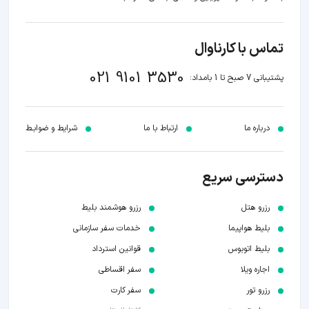
تماس با کارناوال
021 9101 3530
پشتیبانی 7 صبح تا 1 بامداد:
درباره ما
ارتباط با ما
شرایط و ضوابـط
دسترسی سریع
رزرو هتل
رزرو هوشمند بلیط
بلیط هواپیما
خدمات سفر سازمانی
بلیط اتوبوس
قوانین استرداد
اجاره ویلا
سفر اقساطی
رزرو تور
سفر کارت