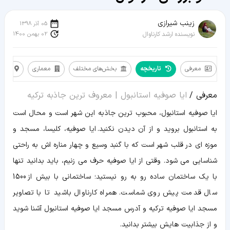
زينب شيرازی
05 آذر 1398
02 بهمن 1400
نویسنده ارشد کارناوال
معرفی
تاریخچه
بخش‌های مختلف
معماری
مسیر
معرفی
معرفی /
ایا صوفیه استانبول | معروف ترین جاذبه ترکیه
تاریخچه
بخش‌های
ایا صوفیه استانبول، محبوب ترین جاذبه این شهر است و محال است
مختلف
معماری
به استانبول بروید و از آن دیدن نکنید. ایا صوفیه، کلیسا، مسجد و
مسیر
و
موزه ای در قلب شهر است که با گنبد وسیع و چهار مناره اش به راحتی
هزینه
ویدیو
شناسایی می شود. وقتی از ایا صوفیه حرف می زنیم، باید بدانید تنها
اطلاعات
با یک ساختمان ساده رو به رو نیستید؛ ساختمانی با بیش از 1500
تکمیلی
سال قدمت پیش روی شماست. همراه کارناوال باشید تا با تصاویر
مسجد ایا صوفیه ترکیه و آدرس مسجد ایا صوفیه استانبول آشنا شوید
و از جذابیت هایش بیشتر بدانید.