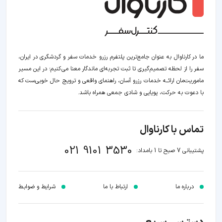
ما در کارناوال به عنوان جامع‌ترین پلتفرم رزرو خدمات سفر و گردشگری در ایران،
سفر را از لحظه‌ تصمیم‌گیری تا ثبت تجربه‌ای ماندگار معنا می‌کنیم؛ در این مسیر‍
ماموریت‌مان اراﺋــﻪ خدمات رزرو آسان، راهنمای واقعی و ترویج حال خوبی‌ست که
با دعوت به حرکت، پویایی و شادی جمعی همراه باشد.
تماس با کارناوال
021 9101 3530
پشتیبانی 7 صبح تا 1 بامداد:
درباره ما
ارتباط با ما
شرایط و ضوابـط