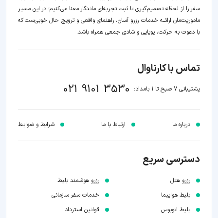
سفر را از لحظه‌ تصمیم‌گیری تا ثبت تجربه‌ای ماندگار معنا می‌کنیم؛ در این مسیر‍
ماموریت‌مان اراﺋــﻪ خدمات رزرو آسان، راهنمای واقعی و ترویج حال خوبی‌ست که
با دعوت به حرکت، پویایی و شادی جمعی همراه باشد.
تماس با کارناوال
021 9101 3530
پشتیبانی 7 صبح تا 1 بامداد:
درباره ما
ارتباط با ما
شرایط و ضوابـط
دسترسی سریع
رزرو هتل
رزرو هوشمند بلیط
بلیط هواپیما
خدمات سفر سازمانی
بلیط اتوبوس
قوانین استرداد