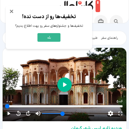
×
تخفیف‌ها رو از دست نده!
تخفیف‌ها و جشنواره‌های سفر رو بهت اطلاع بدیم؟
بله
راهنمای سفر
طبیعت‌گردی
تاریخ‌گردی
شهرگردی
ایرانگرد
مقالات آموز
0:00
5:06
ویدیو تایم لپس شهر کرمان