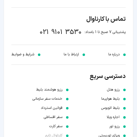
تماس با کارناوال
021 9101 3530
پشتیبانی 7 صبح تا 1 بامداد:
درباره ما
ارتباط با ما
شرایط و ضوابـط
دسترسی سریع
رزرو هتل
رزرو هوشمند بلیط
بلیط هواپیما
خدمات سفر سازمانی
بلیط اتوبوس
قوانین استرداد
اجاره ویلا
سفر اقساطی
رزرو تور
سفر کارت
ویزای توریستی
کارناوال تایم