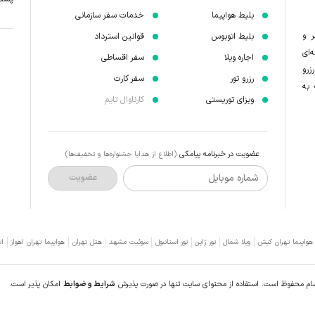
بلیط هواپیما
خدمات سفر سازمانی
ر و
بلیط اتوبوس
قوانین استرداد
‌ای
اجاره ویلا
سفر اقساطی
زرو
رزرو تور
سفر کارت
 به
ویزای توریستی
کارناوال تایم
عضویت در خبرنامه پیامکی
(اطلاع از هدایا جشنواره‌ها و تخفیف‌ها)
شماره موبایل
عضویت
 هواپیما تهران کیش
ویلا شمال
تور ژاپن
تور استانبول
سوئیت مشهد
هتل تهران
هواپیما تهران اهواز
ات
سام محفوظ است. استفاده از محتوای سایت تنها در صورت پذیرش
شرایط و ضوابط
امکان پذیر است.