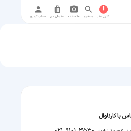
کنترل سفر
جستجو
عکاسخانه
سفر‌های من
حساب کاربری
س با کارناوال
021 9101 3530
صبح تا 1 بامداد: