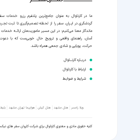
ما در کارناوال به عنوان جامع‌ترین پلتفرم رزرو خدمات سف
گردشگری در ایران، سفر را از لحظه‌ تصمیم‌گیری تا ثبت تجربه
ماندگار معنا می‌کنیم؛ در این مسیر‍ ماموریت‌مان اراﺋــﻪ خدمات ر
آسان، راهنمای واقعی و ترویج حال خوبی‌ست که با دعوت
حرکت، پویایی و شادی جمعی همراه باشد.
دربــاره کارنـــاوال
ارتباط با کارناوال
شرایط و ضوابـط
ویلا رامسر
هتل مشهد
هتل کیش
هواپیما تهران مشهد
بلیط
کلیه حقوق مادی و معنوی کارناوال برای شرکت کاروان سفر های نیک