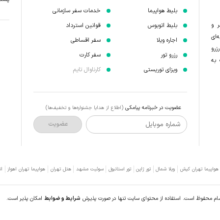
بلیط هواپیما
خدمات سفر سازمانی
ر و
بلیط اتوبوس
قوانین استرداد
‌ای
اجاره ویلا
سفر اقساطی
زرو
رزرو تور
سفر کارت
 به
ویزای توریستی
کارناوال تایم
عضویت در خبرنامه پیامکی
(اطلاع از هدایا جشنواره‌ها و تخفیف‌ها)
شماره موبایل
عضویت
 هواپیما تهران کیش
ویلا شمال
تور ژاپن
تور استانبول
سوئیت مشهد
هتل تهران
هواپیما تهران اهواز
ات
سام محفوظ است. استفاده از محتوای سایت تنها در صورت پذیرش
شرایط و ضوابط
امکان پذیر است.