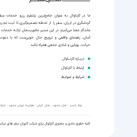
ما در کارناوال به عنوان جامع‌ترین پلتفرم رزرو خدمات سف
گردشگری در ایران، سفر را از لحظه‌ تصمیم‌گیری تا ثبت تجربه
ماندگار معنا می‌کنیم؛ در این مسیر‍ ماموریت‌مان اراﺋــﻪ خدمات ر
آسان، راهنمای واقعی و ترویج حال خوبی‌ست که با دعوت
حرکت، پویایی و شادی جمعی همراه باشد.
دربــاره کارنـــاوال
ارتباط با کارناوال
شرایط و ضوابـط
ویلا رامسر
هتل مشهد
هتل کیش
هواپیما تهران مشهد
بلیط
کلیه حقوق مادی و معنوی کارناوال برای شرکت کاروان سفر های نیک