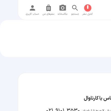
کنترل سفر
جستجو
عکاسخانه
سفر‌های من
حساب کاربری
س با کارناوال
021 9101 3530
صبح تا 1 بامداد: