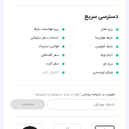
دسترسی سریع
رزرو هتل
رزرو هوشمند بلیط
بلیط هواپیما
خدمات سفر سازمانی
بلیط اتوبوس
قوانین استرداد
اجاره ویلا
سفر اقساطی
رزرو تور
سفر کارت
ویزای توریستی
کارناوال تایم
عضویت در خبرنامه پیامکی
(اطلاع از هدایا جشنواره‌ها و تخفیف‌ها)
شماره موبایل
عضویت