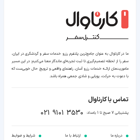
ما در کارناوال به عنوان جامع‌ترین پلتفرم رزرو خدمات سفر و گردشگری در ایران،
سفر را از لحظه‌ تصمیم‌گیری تا ثبت تجربه‌ای ماندگار معنا می‌کنیم؛ در این مسیر‍
ماموریت‌مان اراﺋــﻪ خدمات رزرو آسان، راهنمای واقعی و ترویج حال خوبی‌ست که
با دعوت به حرکت، پویایی و شادی جمعی همراه باشد.
تماس با کارناوال
021 9101 3530
پشتیبانی 7 صبح تا 1 بامداد:
درباره ما
ارتباط با ما
شرایط و ضوابـط