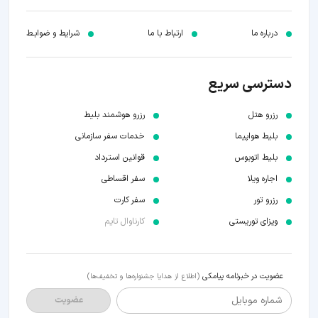
درباره ما
ارتباط با ما
شرایط و ضوابـط
دسترسی سریع
رزرو هتل
رزرو هوشمند بلیط
بلیط هواپیما
خدمات سفر سازمانی
بلیط اتوبوس
قوانین استرداد
اجاره ویلا
سفر اقساطی
رزرو تور
سفر کارت
ویزای توریستی
کارناوال تایم
عضویت در خبرنامه پیامکی
(اطلاع از هدایا جشنواره‌ها و تخفیف‌ها)
شماره موبایل
عضویت