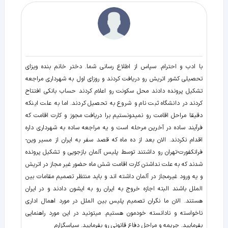
با ادب و احترام. سپاس از اطلاع رسانی شما. دختر خانم بنده ویزای
تحصیلی کشور اتریش رو دریافت کردند و روزای اول به شهرداری مراجعه
تشکیل پرونده دادند محل سکونت رو اعلام کردند حساب بانکی افتتاح
کردند در دانشگاه ثبت نام و شروع به تحصیل کردند. اما به علت اینکه
دقیقا مراحل اقامت رو نمیدونستیم برا دریافت مجوز و کارت اقامت که
فرآیند ساده در آخرین مرحله است و یه مراجعه ساده به شهرداری داره
اقدام نکردند. الان بعد از ده ماه که قصد سفر به ایران از مسیر وین-
فرانکفورت-تهران رو داشتند توسط پلیس آلمان بازجویی و تشکیل پرونده
شدند که به علت نداشتن کارت اقامت شش ماه حضور غیر مجاز در اتریش
و یه ورود غیرمجاز در آلمان داشته اند و باید منتظر تصمیم مقامات بین
الملل باشند البته اجازه خروج به ایران رو به ایشون دادند و در ایران
هستند. الان ما نگران تصمیم پلیس بین الملل در مورد اهمال اداری
ناخواسته و نادانسته خودمون هستیم. میتونید در این مورد راهنمایی
بفرمایید. جریمه و مراحل دفاع قانونی رو بفرمایید. سپاسگزارم