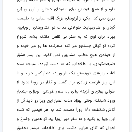
بهزاد در کنار کارش، به طبیعت گردی و سفر علاقه زیادی
داره و از هیچ فرصتی برای سفرهای داخلی و اون ور آبی
دریغ نمی کنه. یکی از آرزوهای بزرگ آقای عبایی یه طبیعت
گردی و هیچهایک طولانی مدت تو کشورهای اروپاییه.
بهزاد برای اون که یه سفر بی نقص داشته باشه، شروع
کرده تو گوگل جستجو می کنه، سفرنامه ها رو می خونه و
از خوندن هیچ مطلب مشابهی نمی گذره. این پسر عشق
طبیعت‌گردی، با اطلاعاتی که به دست آورده، متوجه شده
اغلب ویزاهای توریستی یک بار ورود، اعتبار کمی دارند و با
این ویزا فرصت زیادی برای گشت و گذار در اروپا نداره. از
طرفی بهترین گزینه برای یه سفر طولانی، ویزای چندبار
ورود شینگنه. وقتی بهزاد مدت اعتبار این ویزا رو دید گل از
گلش شکفت: 180 روز! مصمم شد به هر قیمتی که شده
این ویزا رو بگیره و به سفر دور اروپا بره. تو همین اوضاع و
احوال که آقای عبایی داشت برای اطلاعات بیشتر تحقیق