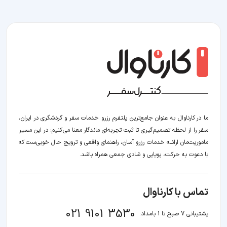
ما در کارناوال به عنوان جامع‌ترین پلتفرم رزرو خدمات سفر و گردشگری در ایران،
سفر را از لحظه‌ تصمیم‌گیری تا ثبت تجربه‌ای ماندگار معنا می‌کنیم؛ در این مسیر‍
ماموریت‌مان اراﺋــﻪ خدمات رزرو آسان، راهنمای واقعی و ترویج حال خوبی‌ست که
با دعوت به حرکت، پویایی و شادی جمعی همراه باشد.
تماس با کارناوال
021 9101 3530
پشتیبانی 7 صبح تا 1 بامداد: