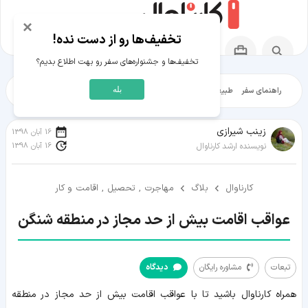
×
تخفیف‌ها رو از دست نده!
تخفیف‌ها و جشنواره‌های سفر رو بهت اطلاع بدیم؟
بله
راهنمای سفر
طبیعت‌گردی
تاریخ‌گردی
شهرگردی
ایرانگرد
مقالات آموز
زينب شيرازی
16 آبان 1398
16 آبان 1398
نویسنده ارشد کارناوال
کارناوال
بلاگ
مهاجرت , تحصیل , اقامت و کار
عواقب اقامت بیش از حد مجاز در منطقه شنگن
تبعات
مشاوره رایگان
دیدگاه
تبعات
همراه کارناوال باشید تا با عواقب اقامت بیش از حد مجاز در منطقه
مشاوره