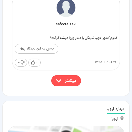
safoora zaki
كدوم كشور حوزه شينگن راحتتر ويزا ميشه گرفت؟
پاسخ به این دیدگاه
24 اسفند 1398
0
0
بیشتر
درباره اروپا
اروپا