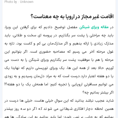
Photo by : Unknown
اقامت غیر مجاز در اروپا به چه معناست؟
در
مقاله ویزای شینگن
مفصل توضیح دادیم که برای گرفتن این ویزا،
باید چه مراحلی را پشت سر بگذاریم. در پروسه ای سخت و طلانی، باید
مدارک زیادی را ارائه بدهیم و اگر مدارک‌مان بی کم و کاست بود، تازه به
غول مرحله آخر می رسیم که مصاحبه حضوری است. اگر بتوانیم این
مرحله را هم با موفقیت پشت سر بگذاریم ویزای شینگن را به دست می
آوریم. حالا بعد از همه این ها، یک ویزای توریستی داریم که نهایتا یک
یا دو هفته اعتبار دارد. درست است که به مراد دل‌مان رسیدیم و به زودی
می توانیم مسافرتی اروپایی را تجربه کنیم؛ اما همه‌ش یک یا دو هفته؟!
اگر بیشتر بمانیم چه؟
شاید عجیب نباشد بدانید که این سوالِ خیلی هاست. خیلی ها درست در
همین لحظه دچار افکاری شیطانی می شوند که اگر دو سه روز بیشتر
بمانیم که به جایی بر نمی خورد؛ اما باید بدانید به این سادگی ها هم