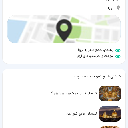
اروپا
راهنمای جامع سفر به اروپا
سوغات و خوشمزه های اروپا
دیدنی‌ها و تفریحات محبوب
کلیسای ناجی در خون سن پترزبورگ
کلیسای جامع فلورانس