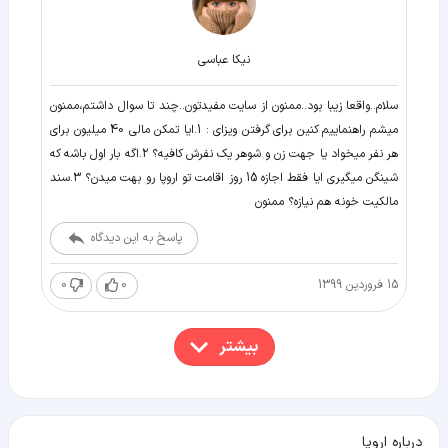
نيكا عباسى
سلام..واقعا زیبا بود..ممنون از سايت مفيدتون..چند تا سوال داشتم،ممنون
میشم راهنماییم کنین براى گرفتن ويزاى : 1.ایا تمکن مالی 40 میلیون برای
هر نفر میخواد یا جهت زن و شوهر یک نفرش کافیه؟ 2.اگه بار اول باشه که
شینگن میگیری ایا فقط اجازه 15 روز اقامت تو اروپا رو بهت میدن؟ 3.سند
مالکیت خونه هم نیازه؟ ممنون
پاسخ به این دیدگاه
15 فروردین 1399
0
0
بیشتر
درباره اروپا