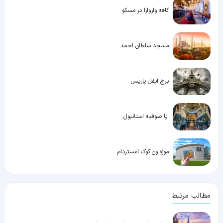
کافه واروارا در مسکو
مسجد سلطان احمد
برج ایفل پاریس
ایا صوفیه استانبول
موزه ون گوگ آمستردام
مطالب مرتبط