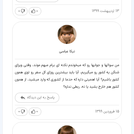
13 اردیبهشت 1399
0
0
نيكا عباسى
من سوالها و جوابها رو که میخوندم نکته ای برام مبهم موند، وقتی ویزای
شنگن یه کشور رو میگیریم، آیا باید بیشترین روزای کل سفر رو توی همون
کشور باشیم؟ آیا اهمیتی داره که حتما از کشوری که وارد میشید، از همون
کشور هم خارج بشید یا نه، ربطی نداره؟
پاسخ به این دیدگاه
15 فروردین 1399
0
0