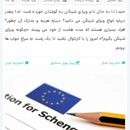
معرفی
پروسه دریافت
انواع شینگن
هزینه
مدارک ل
معرفی
حتما تا به حال نام ویزای شینگن به گوشتان خورده است؛ اما چقدر
پروسه
دریافت
درباره انواع ویزای شینگن می دانید؟ درباره هزینه و مدارک آن چطور؟
انواع
افراد بسیاری هستند که مدت هاست از خود می پرسند :«چگونه ویزای
شینگن
هزینه
شینگن بگیرم؟» امروز را با کارناوال باشید تا یک راست به سراغ جواب ها
مدارک
لازم
برویم.
وقت
مصاحبه
نکات
اجاره ویلا شمال
پرواز تهران استانبول
اجاره ویلا کردان
مهم