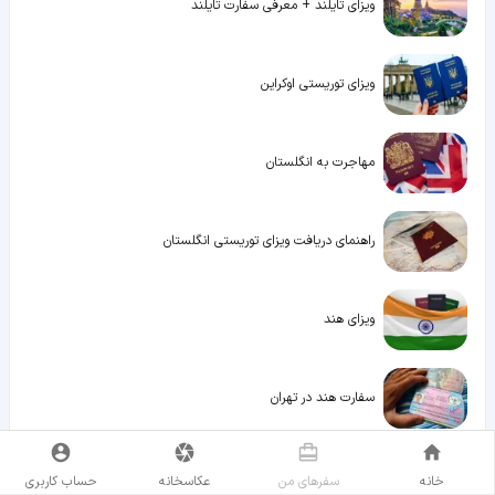
ویزای تایلند + معرفی سفارت تایلند
ویزای توریستی اوکراین
مهاجرت به انگلستان
راهنمای دریافت ویزای توریستی انگلستان
ویزای هند
سفارت هند در تهران
ویزای آذربایجان
خانه
سفر‌های من
عکاسخانه
حساب کاربری