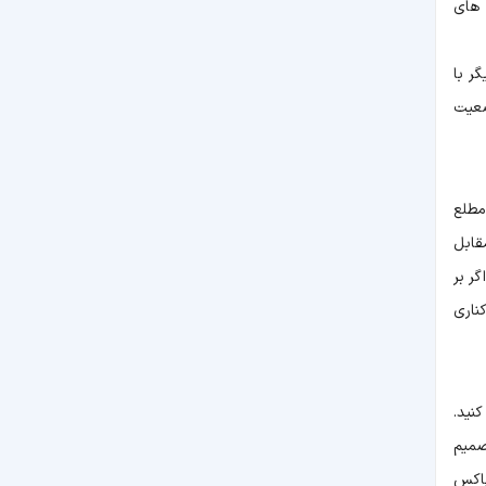
 های
ر با
ضعیت
مطلع
قابل
ر بر
ناری
نید.
صمیم
باکس