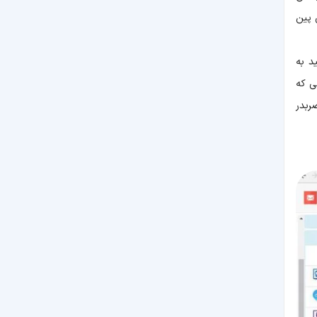
 می شود. این پین
اهید به
ی که
ربدر