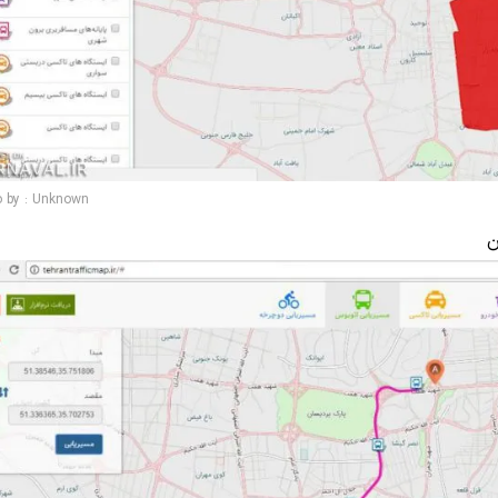
o by : Unknown
ن