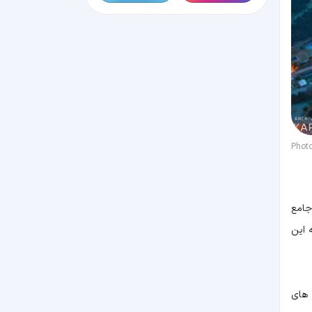
Phot
جامع
 این
 های