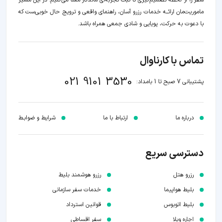
ماموریت‌مان اراﺋــﻪ خدمات رزرو آسان، راهنمای واقعی و ترویج حال خوبی‌ست که
با دعوت به حرکت، پویایی و شادی جمعی همراه باشد.
تماس با کارناوال
021 9101 3530
پشتیبانی 7 صبح تا 1 بامداد:
درباره ما
ارتباط با ما
شرایط و ضوابـط
دسترسی سریع
رزرو هتل
رزرو هوشمند بلیط
بلیط هواپیما
خدمات سفر سازمانی
بلیط اتوبوس
قوانین استرداد
اجاره ویلا
سفر اقساطی