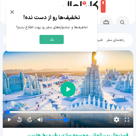
×
تخفیف‌ها رو از دست نده!
تخفیف‌ها و جشنواره‌های سفر رو بهت اطلاع بدیم؟
بله
راهنمای سفر
طبیعت‌گردی
تاریخ‌گردی
شهرگردی
ایرانگرد
مقالات آموز
0:00
7:47
فستیوال بین‌المللی مجسمه سازی برف و یخ هاربین