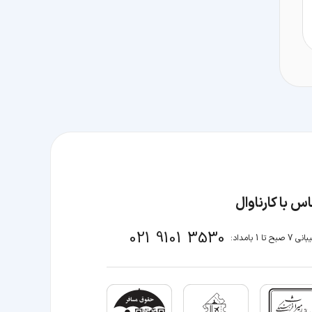
س با کارناوال
021 9101 3530
صبح تا 1 بامداد: