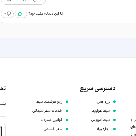
0
1
آیا این دیدگاه مفید بود؟
دسترسی سریع
تما
رزرو هتل
رزرو هوشمند بلیط
پشتیبانی 7 
بلیط هواپیما
خدمات سفر سازمانی
ر و
بلیط اتوبوس
قوانین استرداد
‌ای
اجاره ویلا
سفر اقساطی
زرو