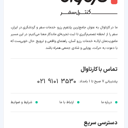
ما در کارناوال به عنوان جامع‌ترین پلتفرم رزرو خدمات سفر و گردشگری در ایران،
سفر را از لحظه‌ تصمیم‌گیری تا ثبت تجربه‌ای ماندگار معنا می‌کنیم؛ در این مسیر‍
ماموریت‌مان اراﺋــﻪ خدمات رزرو آسان، راهنمای واقعی و ترویج حال خوبی‌ست که
با دعوت به حرکت، پویایی و شادی جمعی همراه باشد.
تماس با کارناوال
021 9101 3530
پشتیبانی 7 صبح تا 1 بامداد:
درباره ما
ارتباط با ما
شرایط و ضوابـط
دسترسی سریع